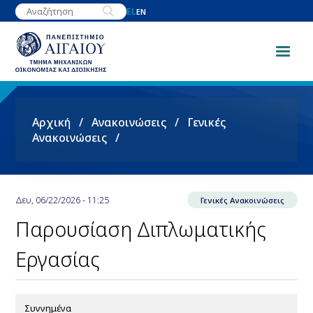
Παράκαμψη
EL
EN
προς
το
κυρίως
περιεχόμενο
Breadcrumb
Αρχική
Ανακοινώσεις
Γενικές
Ανακοινώσεις
Δευ, 06/22/2026 - 11:25
Γενικές Ανακοινώσεις
Παρουσίαση Διπλωματικής
Εργασίας
Συννημένα