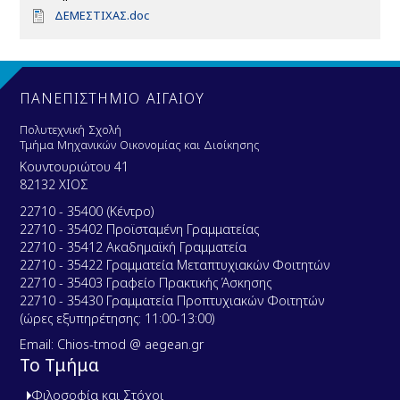
D
ΔΕΜΕΣΤΙΧΑΣ.doc
o
c
u
m
e
ΠΑΝΕΠΙΣΤΗΜΙΟ ΑΙΓΑΙΟΥ
n
t
Πολυτεχνική Σχολή
Τμήμα Μηχανικών Οικονομίας και Διοίκησης
Κουντουριώτου 41
82132 ΧΙΟΣ
22710 - 35400 (Κέντρο)
22710 - 35402 Προϊσταμένη Γραμματείας
22710 - 35412 Ακαδημαϊκή Γραμματεία
22710 - 35422 Γραμματεία Μεταπτυχιακών Φοιτητών
22710 - 35403 Γραφείο Πρακτικής Άσκησης
22710 - 35430 Γραμματεία Προπτυχιακών Φοιτητών
(ώρες εξυπηρέτησης: 11:00-13:00)
Email: Chios-tmod @ aegean.gr
Το Τμήμα
Φιλοσοφία και Στόχοι