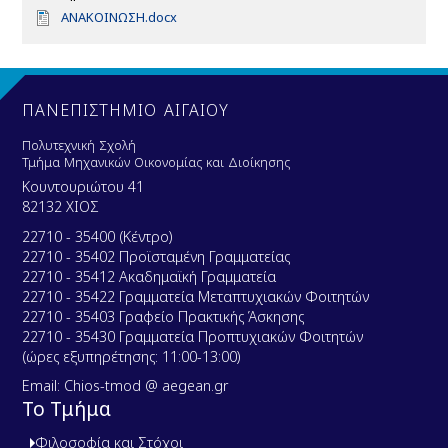
D
ΑΝΑΚΟΙΝΩΣΗ.docx
o
c
u
m
e
ΠΑΝΕΠΙΣΤΗΜΙΟ ΑΙΓΑΙΟΥ
n
t
Πολυτεχνική Σχολή
Τμήμα Μηχανικών Οικονομίας και Διοίκησης
Κουντουριώτου 41
82132 ΧΙΟΣ
22710 - 35400 (Κέντρο)
22710 - 35402 Προϊσταμένη Γραμματείας
22710 - 35412 Ακαδημαϊκή Γραμματεία
22710 - 35422 Γραμματεία Μεταπτυχιακών Φοιτητών
22710 - 35403 Γραφείο Πρακτικής Άσκησης
22710 - 35430 Γραμματεία Προπτυχιακών Φοιτητών
(ώρες εξυπηρέτησης: 11:00-13:00)
Email: Chios-tmod @ aegean.gr
Το Τμήμα
Φιλοσοφία και Στόχοι