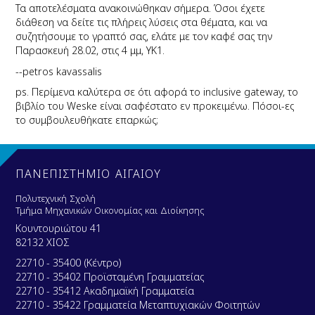
Τα αποτελέσματα ανακοινώθηκαν σήμερα. Όσοι έχετε
διάθεση να δείτε τις πλήρεις λύσεις στα θέματα, και να
συζητήσουμε το γραπτό σας, ελάτε με τον καφέ σας την
Παρασκευή 28.02, στις 4 μμ, ΥΚ1.
--petros kavassalis
ps. Περίμενα καλύτερα σε ότι αφορά το inclusive gateway, το
βιβλίο του Weske είναι σαφέστατο εν προκειμένω. Πόσοι-ες
το συμβουλευθήκατε επαρκώς;
ΠΑΝΕΠΙΣΤΗΜΙΟ ΑΙΓΑΙΟΥ
Πολυτεχνική Σχολή
Τμήμα Μηχανικών Οικονομίας και Διοίκησης
Κουντουριώτου 41
82132 ΧΙΟΣ
22710 - 35400 (Κέντρο)
22710 - 35402 Προϊσταμένη Γραμματείας
22710 - 35412 Ακαδημαϊκή Γραμματεία
22710 - 35422 Γραμματεία Μεταπτυχιακών Φοιτητών