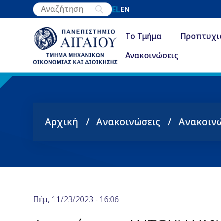
Παράκαμψη
EL
EN
προς
το
Το Τμήμα
Προπτυχι
κυρίως
Ανακοινώσεις
περιεχόμενο
Αρχική
Ανακοινώσεις
Ανακοιν
Breadcrumb
Πέμ, 11/23/2023 - 16:06