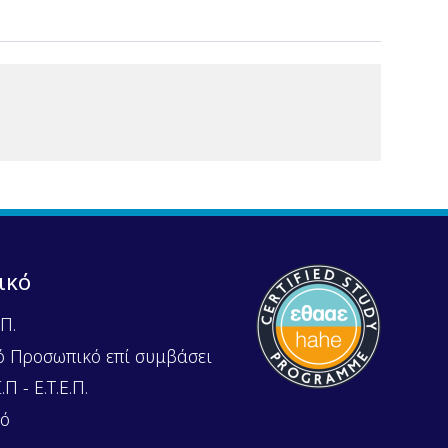
ικό
Π.
ό Προσωπικό επί συμβάσει
Π - Ε.Τ.Ε.Π.
κό