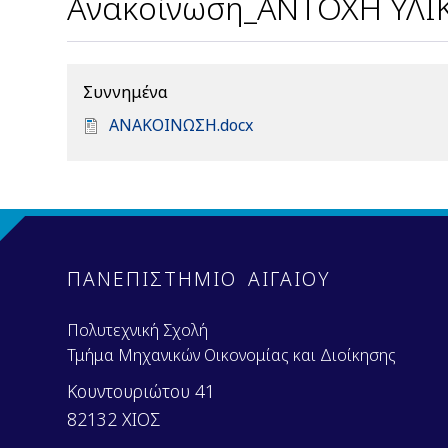
Ανακοίνωση_ΑΝΤΟΧΗ ΥΛΙ
Συννημένα
D
ΑΝΑΚΟΙΝΩΣΗ.docx
o
c
u
m
e
n
ΠΑΝΕΠΙΣΤΗΜΙΟ ΑΙΓΑΙΟΥ
t
Πολυτεχνική Σχολή
Τμήμα Μηχανικών Οικονομίας και Διοίκησης
Κουντουριώτου 41
82132 ΧΙΟΣ