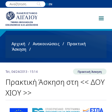
Παράκαμψη
EL
EN
προς
το
κυρίως
περιεχόμενο
Breadcrumb
Αρχική
Ανακοινώσεις
Πρακτική
Άσκηση
Τετ, 04/24/2013 - 15:14
Πρακτική Άσκηση
Πρακτική Άσκηση στη << ΔΟΥ
ΧΙΟΥ >>