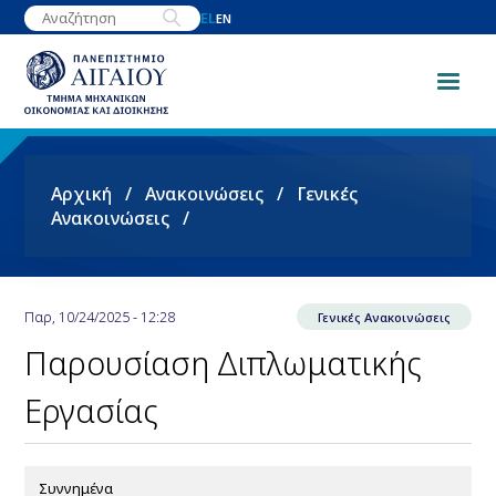
Παράκαμψη
EL
EN
προς
το
κυρίως
περιεχόμενο
Breadcrumb
Αρχική
Ανακοινώσεις
Γενικές
Ανακοινώσεις
Παρ, 10/24/2025 - 12:28
Γενικές Ανακοινώσεις
Παρουσίαση Διπλωματικής
Εργασίας
Συννημένα