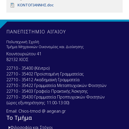
D
ΚΟΝΤΟΓΙΑΝΝΗΣ.doc
o
c
u
m
e
ΠΑΝΕΠΙΣΤΗΜΙΟ ΑΙΓΑΙΟΥ
n
t
Πολυτεχνική Σχολή
Τμήμα Μηχανικών Οικονομίας και Διοίκησης
Κουντουριώτου 41
82132 ΧΙΟΣ
22710 - 35400 (Κέντρο)
22710 - 35402 Προϊσταμένη Γραμματείας
22710 - 35412 Ακαδημαϊκή Γραμματεία
22710 - 35422 Γραμματεία Μεταπτυχιακών Φοιτητών
22710 - 35403 Γραφείο Πρακτικής Άσκησης
22710 - 35430 Γραμματεία Προπτυχιακών Φοιτητών
(ώρες εξυπηρέτησης: 11:00-13:00)
Email: Chios-tmod @ aegean.gr
Το Τμήμα
Φιλοσοφία και Στόχοι