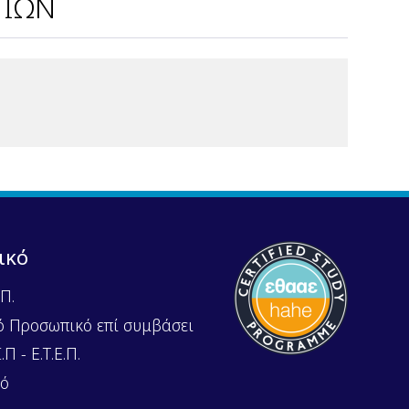
ΓΙΩΝ
ικό
Π.
ό Προσωπικό επί συμβάσει
Π - Ε.Τ.Ε.Π.
κό