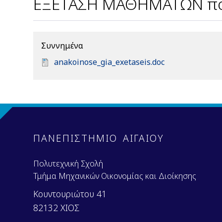
ΕΞΕΤΑΣΗ ΜΑΘΗΜΑΤΩΝ πο
Συννημένα
D
anakoinose_gia_exetaseis.doc
o
c
u
m
e
n
ΠΑΝΕΠΙΣΤΗΜΙΟ ΑΙΓΑΙΟΥ
t
Πολυτεχνική Σχολή
Τμήμα Μηχανικών Οικονομίας και Διοίκησης
Κουντουριώτου 41
82132 ΧΙΟΣ