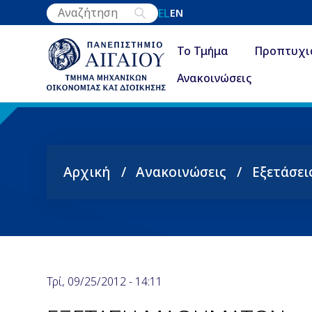
Παράκαμψη
EL
EN
προς
το
Το Τμήμα
Προπτυχι
κυρίως
Ανακοινώσεις
περιεχόμενο
Αρχική
Ανακοινώσεις
Εξετάσει
Breadcrumb
Τρί, 09/25/2012 - 14:11