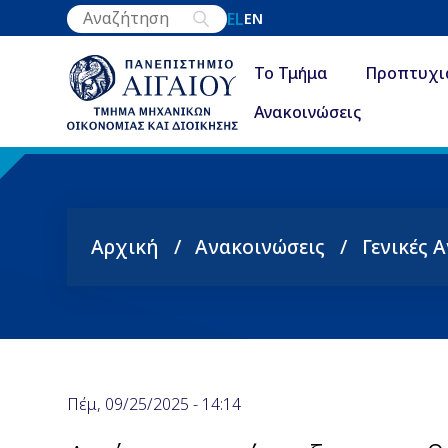
Παράκαμψη
EL
EN
προς
το
Το Τμήμα
Προπτυχι
κυρίως
Ανακοινώσεις
περιεχόμενο
Αρχική
Ανακοινώσεις
Γενικές 
Breadcrumb
Πέμ, 09/25/2025 - 14:14