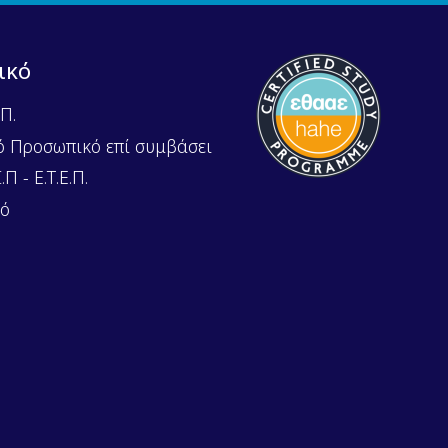
ικό
Π.
ό Προσωπικό επί συμβάσει
Π - Ε.Τ.Ε.Π.
κό