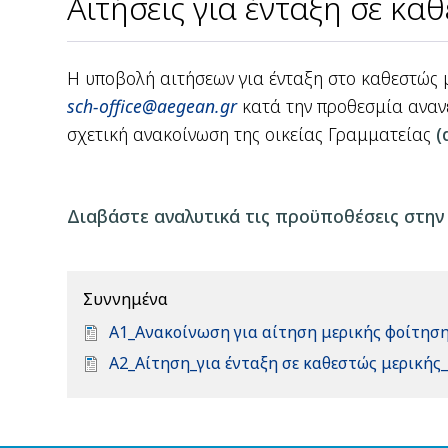
Αιτήσεις για ένταξη σε κα
Η υποβολή αιτήσεων για ένταξη στο καθεστώς 
sch-office@aegean.gr
κατά την προθεσμία αναν
σχετική ανακοίνωση της οικείας Γραμματείας
(
Διαβάστε αναλυτικά τις προϋποθέσεις στην
Συννημένα
D
Α1_Ανακοίνωση για αίτηση μερικής φοίτηση
o
D
Α2_Αίτηση_για ένταξη σε καθεστώς μερικής
c
o
u
c
m
u