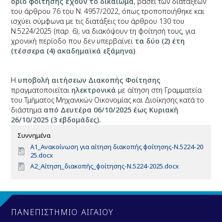
όριο φοίτησης έχουν το δικαίωμα
, βάσει των διατάξεων
του άρθρου 76 του Ν. 4957/2022, όπως τροποποιήθηκε και
ισχύει σύμφωνα με τις διατάξεις του άρθρου 130 του
Ν.5224/2025 (παρ. 6), να διακόψουν τη φοίτησή τους, για
χρονική περίοδο που δεν υπερβαίνει
τα δύο (2) έτη
(τέσσερα (4)
ακαδημαϊκά εξάμηνα)
.
Η
υποβολή αιτήσεων Διακοπής Φοίτησης
πραγματοποιείται
ηλεκτρονικά
με αίτηση στη Γραμματεία
του Τμήματος Μηχανικών Οικονομίας και Διοίκησης κατά το
διάστημα
από Δευτέρα 06/10/2025 έως Κυριακή
26/10/2025 (3 εβδομάδες).
Συννημένα
D
Α1_Ανακοίνωση για αίτηση διακοπής φοίτησης-Ν.5224-20
o
25.docx
c
D
Α2_Αίτηση_διακοπής_φοίτησης-Ν.5224-2025.docx
u
o
m
c
e
u
n
m
t
e
ΠΑΝΕΠΙΣΤΗΜΙΟ ΑΙΓΑΙΟΥ
n