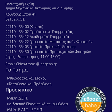
t
Πολυτεχνική Σχολή
Τμήμα Μηχανικών Οικονομίας και Διοίκησης
Κουντουριώτου 41
82132 ΧΙΟΣ
22710 - 35400 (Κέντρο)
22710 - 35402 Προϊσταμένη Γραμματείας
22710 - 35412 Ακαδημαϊκή Γραμματεία
22710 - 35422 Γραμματεία Μεταπτυχιακών Φοιτητών
22710 - 35403 Γραφείο Πρακτικής Άσκησης
22710 - 35430 Γραμματεία Προπτυχιακών Φοιτητών
(ώρες εξυπηρέτησης: 11:00-13:00)
Email: Chios-tmod @ aegean.gr
Το Τμήμα
Φιλοσοφία και Στόχοι
Τοποθεσία και Πρόσβαση
Προσωπικό
Μέλη Δ.Ε.Π.
Διδακτικό Προσωπικό επί συμβάσει
Μέλη Ε.ΔΙ.Π - Ε.Τ.Ε.Π.