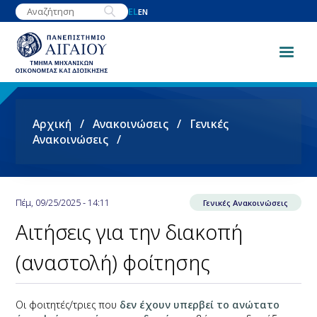
Παράκαμψη
EL
EN
προς
το
κυρίως
περιεχόμενο
Breadcrumb
Αρχική
Ανακοινώσεις
Γενικές
Ανακοινώσεις
Πέμ, 09/25/2025 - 14:11
Γενικές Ανακοινώσεις
Αιτήσεις για την διακοπή
(αναστολή) φοίτησης
Οι φοιτητές/τριες που
δεν έχουν υπερβεί το ανώτατο