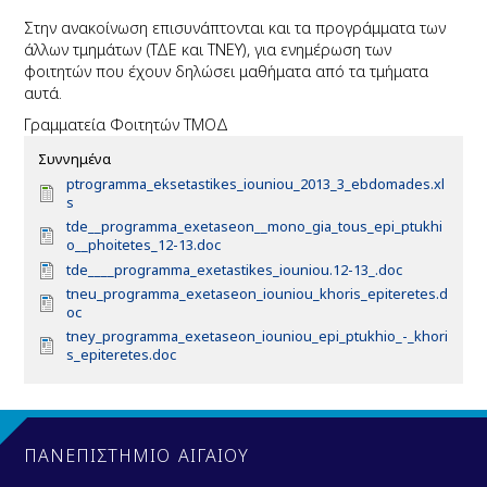
Στην ανακοίνωση επισυνάπτονται και τα προγράμματα των
άλλων τμημάτων (ΤΔΕ και ΤΝΕΥ), για ενημέρωση των
φοιτητών που έχουν δηλώσει μαθήματα από τα τμήματα
αυτά.
Γραμματεία Φοιτητών ΤΜΟΔ
Συννημένα
D
ptrogramma_eksetastikes_iouniou_2013_3_ebdomades.xl
o
s
c
D
tde__programma_exetaseon__mono_gia_tous_epi_ptukhi
u
o
o__phoitetes_12-13.doc
m
c
D
tde____programma_exetastikes_iouniou.12-13_.doc
e
u
o
D
tneu_programma_exetaseon_iouniou_khoris_epiteretes.d
n
m
c
o
oc
t
e
u
c
D
tney_programma_exetaseon_iouniou_epi_ptukhio_-_khori
n
m
u
o
s_epiteretes.doc
t
e
m
c
n
e
u
t
n
m
t
e
n
ΠΑΝΕΠΙΣΤΗΜΙΟ ΑΙΓΑΙΟΥ
t