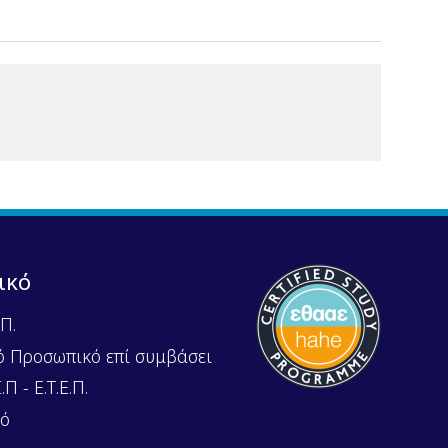
ικό
Π.
ό Προσωπικό επί συμβάσει
Π - Ε.Τ.Ε.Π.
κό