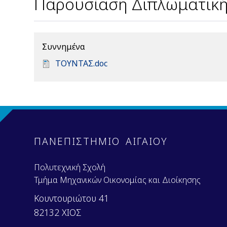
Παρουσίαση Διπλωματική
Συννημένα
D
ΤΟΥΝΤΑΣ.doc
o
c
u
m
e
n
ΠΑΝΕΠΙΣΤΗΜΙΟ ΑΙΓΑΙΟΥ
t
Πολυτεχνική Σχολή
Τμήμα Μηχανικών Οικονομίας και Διοίκησης
Κουντουριώτου 41
82132 ΧΙΟΣ