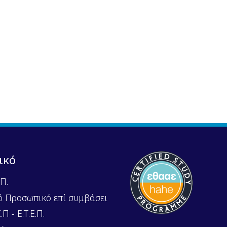
ικό
Π.
ό Προσωπικό επί συμβάσει
Π - Ε.Τ.Ε.Π.