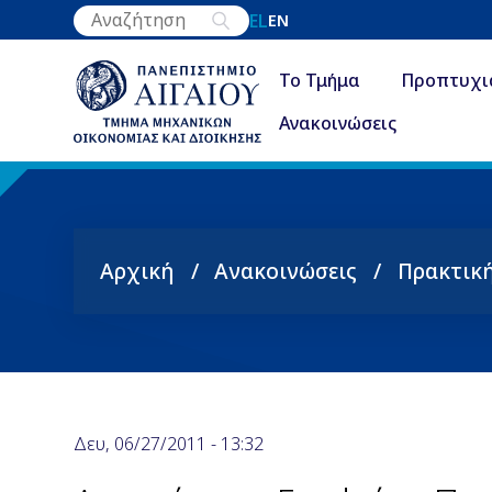
Παράκαμψη
EL
EN
προς
το
Το Τμήμα
Προπτυχι
κυρίως
Ανακοινώσεις
περιεχόμενο
Αρχική
Ανακοινώσεις
Πρακτικ
Breadcrumb
Δευ, 06/27/2011 - 13:32