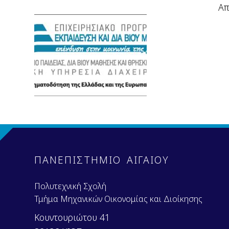
Από το γραφείο Πρακτ
ΠΑΝΕΠΙΣΤΗΜΙΟ ΑΙΓΑΙΟΥ
Πολυτεχνική Σχολή
Τμήμα Μηχανικών Οικονομίας και Διοίκησης
Κουντουριώτου 41