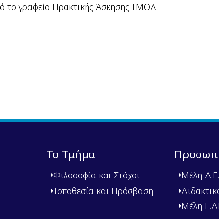
ικής Άσκησης ΤΜΟΔ
Το Τμήμα
Προσωπ
Φιλοσοφία και Στόχοι
Μέλη Δ.Ε.
Τοποθεσία και Πρόσβαση
Διδακτικ
Μέλη Ε.ΔΙ.