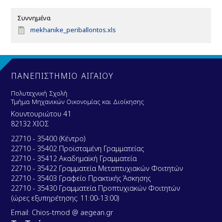
Συννημένα
D
mekhanike_periballontos.xls
o
c
u
m
e
ΠΑΝΕΠΙΣΤΗΜΙΟ ΑΙΓΑΙΟΥ
n
t
Πολυτεχνική Σχολή
Τμήμα Μηχανικών Οικονομίας και Διοίκησης
Κουντουριώτου 41
82132 ΧΙΟΣ
22710 - 35400 (Κέντρο)
22710 - 35402 Προϊσταμένη Γραμματείας
22710 - 35412 Ακαδημαϊκή Γραμματεία
22710 - 35422 Γραμματεία Μεταπτυχιακών Φοιτητών
22710 - 35403 Γραφείο Πρακτικής Άσκησης
22710 - 35430 Γραμματεία Προπτυχιακών Φοιτητών
(ώρες εξυπηρέτησης: 11:00-13:00)
Email: Chios-tmod @ aegean.gr