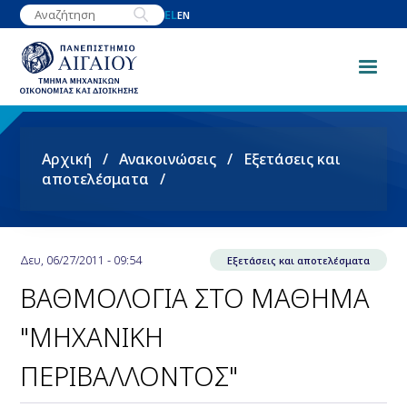
Παράκαμψη
EL
EN
προς
το
κυρίως
περιεχόμενο
Breadcrumb
Αρχική
Ανακοινώσεις
Εξετάσεις και
αποτελέσματα
Δευ, 06/27/2011 - 09:54
Εξετάσεις και αποτελέσματα
ΒΑΘΜΟΛΟΓΙΑ ΣΤΟ ΜΑΘΗΜΑ
"ΜΗΧΑΝΙΚΗ
ΠΕΡΙΒΑΛΛΟΝΤΟΣ"