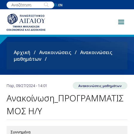
Παράκαμψη
EL
EN
προς
το
κυρίως
περιεχόμενο
Breadcrumb
Αρχική
Ανακοινώσεις
Ανακοινώσεις
μαθημάτων
Παρ, 09/27/2024 - 14:01
Ανακοινώσεις μαθημάτων
Ανακοίνωση_ΠΡΟΓΡΑΜΜΑΤΙΣ
ΜΟΣ Η/Υ
Συννημένα