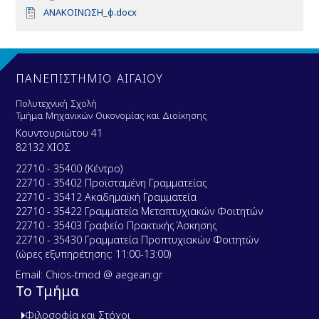
D
ΑΝΑΚΟΙΝΩΣΗ_φ.docx
o
c
u
m
e
ΠΑΝΕΠΙΣΤΗΜΙΟ ΑΙΓΑΙΟΥ
n
t
Πολυτεχνική Σχολή
Τμήμα Μηχανικών Οικονομίας και Διοίκησης
Κουντουριώτου 41
82132 ΧΙΟΣ
22710 - 35400 (Κέντρο)
22710 - 35402 Προϊσταμένη Γραμματείας
22710 - 35412 Ακαδημαϊκή Γραμματεία
22710 - 35422 Γραμματεία Μεταπτυχιακών Φοιτητών
22710 - 35403 Γραφείο Πρακτικής Άσκησης
22710 - 35430 Γραμματεία Προπτυχιακών Φοιτητών
(ώρες εξυπηρέτησης: 11:00-13:00)
Email: Chios-tmod @ aegean.gr
Το Τμήμα
Φιλοσοφία και Στόχοι