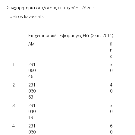
Συγχαρητήρια στις/στους επιτυχούσες/όντες
--petros kavassalis
Επιχειρησιακές Εφαρμογές Η/Υ (Σεπτ 2011)
AM
fi
n
al
1
231
3.
060
0
46
2
231
4.
060
0
63
3
231
3.
040
0
13
4
231
6.
060
0