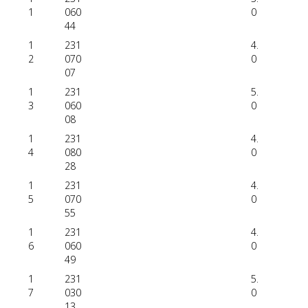
1
060
0
44
1
231
4.
2
070
0
07
1
231
5.
3
060
0
08
1
231
4.
4
080
0
28
1
231
4.
5
070
0
55
1
231
4.
6
060
0
49
1
231
5.
7
030
0
13