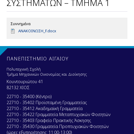
ΣΥΣΤΗΜΑΤΩΝ – ΤΜΗΜΑ 1
Συννημένα
D
ΑΝΑΚΟΙΝΩΣΗ_F.docx
o
c
u
m
e
ΠΑΝΕΠΙΣΤΗΜΙΟ ΑΙΓΑΙΟΥ
n
t
Πολυτεχνική Σχολή
Τμήμα Μηχανικών Οικονομίας και Διοίκησης
Κουντουριώτου 41
82132 ΧΙΟΣ
22710 - 35400 (Κέντρο)
22710 - 35402 Προϊσταμένη Γραμματείας
22710 - 35412 Ακαδημαϊκή Γραμματεία
22710 - 35422 Γραμματεία Μεταπτυχιακών Φοιτητών
22710 - 35403 Γραφείο Πρακτικής Άσκησης
22710 - 35430 Γραμματεία Προπτυχιακών Φοιτητών
(ώρες εξυπηρέτησης: 11:00-13:00)