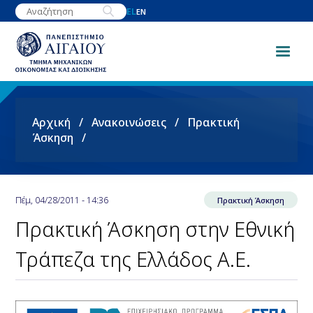
Παράκαμψη
EL
EN
προς
το
κυρίως
περιεχόμενο
Breadcrumb
Αρχική
Ανακοινώσεις
Πρακτική
Άσκηση
Πέμ, 04/28/2011 - 14:36
Πρακτική Άσκηση
Πρακτική Άσκηση στην Εθνική
Τράπεζα της Ελλάδος Α.Ε.