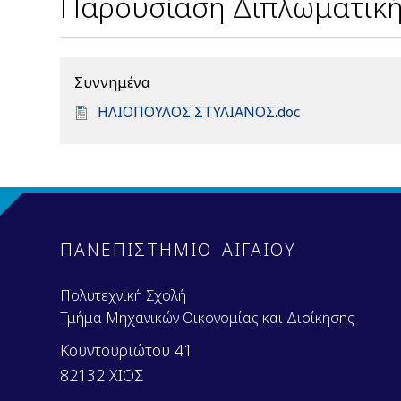
Παρουσίαση Διπλωματική
Συννημένα
D
ΗΛΙΟΠΟΥΛΟΣ ΣΤΥΛΙΑΝΟΣ.doc
o
c
u
m
e
n
ΠΑΝΕΠΙΣΤΗΜΙΟ ΑΙΓΑΙΟΥ
t
Πολυτεχνική Σχολή
Τμήμα Μηχανικών Οικονομίας και Διοίκησης
Κουντουριώτου 41
82132 ΧΙΟΣ