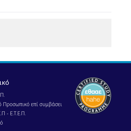
ικό
Π.
ό Προσωπικό επί συμβάσει
Π - Ε.Τ.Ε.Π.
κό