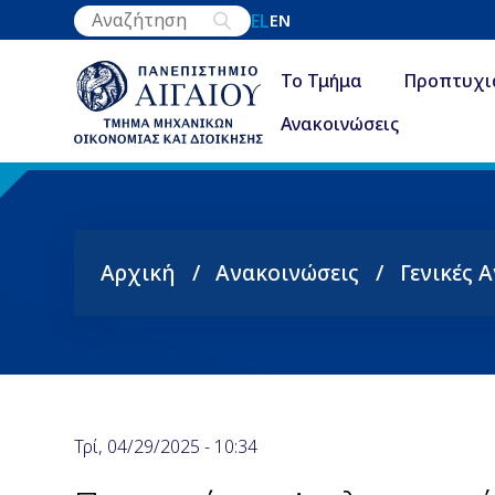
Παράκαμψη
EL
EN
προς
το
Το Τμήμα
Προπτυχι
κυρίως
Ανακοινώσεις
περιεχόμενο
Αρχική
Ανακοινώσεις
Γενικές 
Breadcrumb
Τρί, 04/29/2025 - 10:34