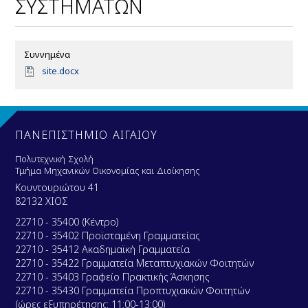
ΣΥΣΤΗΜΑΤΩΝ
Συννημένα
D
site.docx
o
c
u
m
e
ΠΑΝΕΠΙΣΤΗΜΙΟ ΑΙΓΑΙΟΥ
n
t
Πολυτεχνική Σχολή
Τμήμα Μηχανικών Οικονομίας και Διοίκησης
Κουντουριώτου 41
82132 ΧΙΟΣ
22710 - 35400 (Κέντρο)
22710 - 35402 Προϊσταμένη Γραμματείας
22710 - 35412 Ακαδημαϊκή Γραμματεία
22710 - 35422 Γραμματεία Μεταπτυχιακών Φοιτητών
22710 - 35403 Γραφείο Πρακτικής Άσκησης
22710 - 35430 Γραμματεία Προπτυχιακών Φοιτητών
(ώρες εξυπηρέτησης: 11:00-13:00)