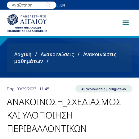
Παράκαμψη
EL
EN
προς
το
κυρίως
περιεχόμενο
Breadcrumb
Αρχική
Ανακοινώσεις
Ανακοινώσεις
μαθημάτων
Παρ, 09/29/2023 - 11:45
Ανακοινώσεις μαθημάτων
ΑΝΑΚΟΙΝΩΣΗ_ΣΧΕΔΙΑΣΜΟΣ
ΚΑΙ ΥΛΟΠΟΙΗΣΗ
ΠΕΡΙΒΑΛΛΟΝΤΙΚΩΝ