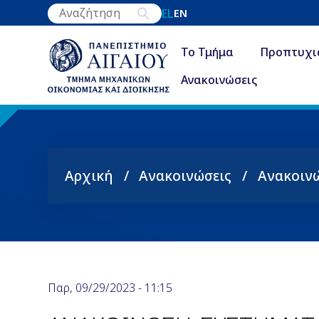
Παράκαμψη
EL
EN
προς
το
Το Τμήμα
Προπτυχι
κυρίως
Ανακοινώσεις
περιεχόμενο
Αρχική
Ανακοινώσεις
Ανακοιν
Breadcrumb
Παρ, 09/29/2023 - 11:15