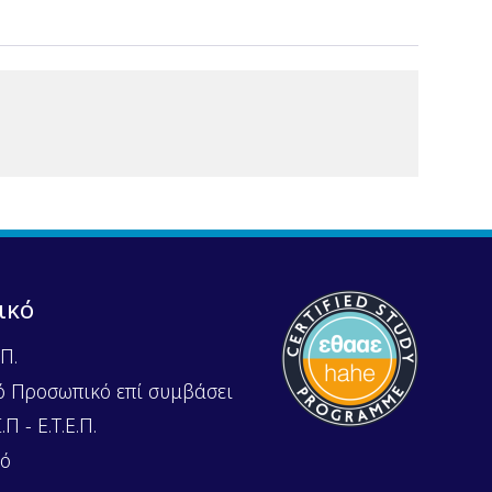
ικό
Π.
ό Προσωπικό επί συμβάσει
Π - Ε.Τ.Ε.Π.
κό