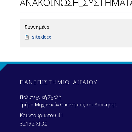
ΑΝΑΚΟΙΝΩΣΗ_ΣΥΣΤΗΜΑΤΑ
Συννημένα
D
site.docx
o
c
u
m
e
n
ΠΑΝΕΠΙΣΤΗΜΙΟ ΑΙΓΑΙΟΥ
t
Πολυτεχνική Σχολή
Τμήμα Μηχανικών Οικονομίας και Διοίκησης
Κουντουριώτου 41
82132 ΧΙΟΣ