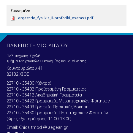
Συννημένα
D
ergastirio_fysiikis_ii-proforiki_exetas1.pdf
o
c
u
m
e
ΠΑΝΕΠΙΣΤΗΜΙΟ ΑΙΓΑΙΟΥ
n
t
Πολυτεχνική Σχολή
Τμήμα Μηχανικών Οικονομίας και Διοίκησης
Κουντουριώτου 41
82132 ΧΙΟΣ
22710 - 35400 (Κέντρο)
22710 - 35402 Προϊσταμένη Γραμματείας
22710 - 35412 Ακαδημαϊκή Γραμματεία
22710 - 35422 Γραμματεία Μεταπτυχιακών Φοιτητών
22710 - 35403 Γραφείο Πρακτικής Άσκησης
22710 - 35430 Γραμματεία Προπτυχιακών Φοιτητών
(ώρες εξυπηρέτησης: 11:00-13:00)
Email: Chios-tmod @ aegean.gr