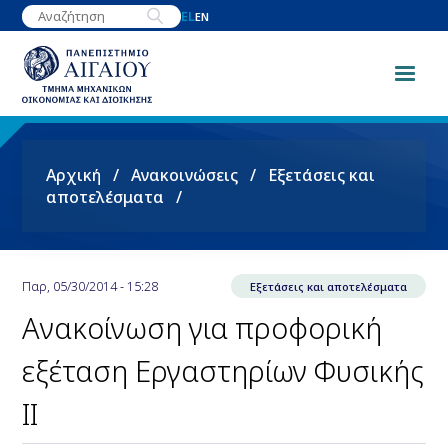
Παράκαμψη
EL
EN
προς
το
κυρίως
περιεχόμενο
Breadcrumb
Αρχική
Ανακοινώσεις
Εξετάσεις και
αποτελέσματα
Παρ, 05/30/2014 - 15:28
Εξετάσεις και αποτελέσματα
Ανακοίνωση για προφορική
εξέταση Εργαστηρίων Φυσικής
ΙΙ