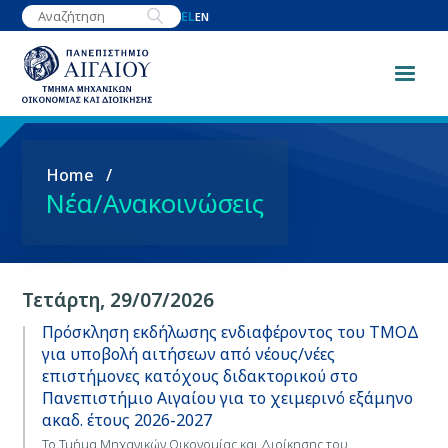
Παράκαμψη
EL
EN
προς
το
κυρίως
περιεχόμενο
Breadcrumb
Home
Νέα/Ανακοινώσεις
Τετάρτη, 29/07/2026
Πρόσκληση εκδήλωσης ενδιαφέροντος του ΤΜΟΔ
για υποβολή αιτήσεων από νέους/νέες
επιστήμονες κατόχους διδακτορικού στο
Πανεπιστήμιο Αιγαίου για το χειμερινό εξάμηνο
ακαδ. έτους 2026-2027
Το Τμήμα Μηχανικών Οικονομίας και Διοίκησης του