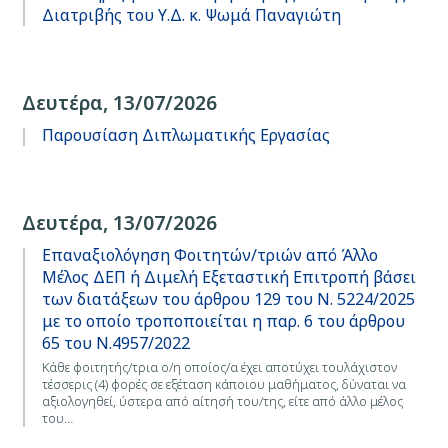
Διατριβής του Υ.Δ. κ. Ψωμά Παναγιώτη
Δευτέρα, 13/07/2026
Παρουσίαση Διπλωματικής Εργασίας
Δευτέρα, 13/07/2026
Επαναξιολόγηση Φοιτητών/τριών από Άλλο
Μέλος ΔΕΠ ή Διμελή Εξεταστική Επιτροπή βάσει
των διατάξεων του άρθρου 129 του Ν. 5224/2025
με το οποίο τροποποιείται η παρ. 6 του άρθρου
65 του Ν.4957/2022
Κάθε φοιτητής/τρια ο/η οποίος/α έχει αποτύχει τουλάχιστον
τέσσερις (4) φορές σε εξέταση κάποιου μαθήματος, δύναται να
αξιολογηθεί, ύστερα από αίτησή του/της, είτε από άλλο μέλος
του…