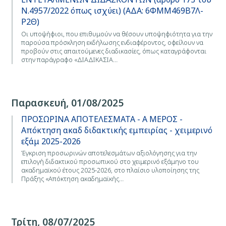
Ν.4957/2022 όπως ισχύει) (ΑΔΑ: 6ΦΜΜ469Β7Λ-
Ρ2Θ)
Οι υποψήφιοι, που επιθυμούν να θέσουν υποψηφιότητα για την
παρούσα πρόσκληση εκδήλωσης ενδιαφέροντος, οφείλουν να
προβούν στις απαιτούμενες διαδικασίες, όπως καταγράφονται
στην παράγραφο «ΔΙΑΔΙΚΑΣΙΑ…
Παρασκευή, 01/08/2025
ΠΡΟΣΩΡΙΝΑ ΑΠΟΤΕΛΕΣΜΑΤΑ - Α ΜΕΡΟΣ -
Απόκτηση ακαδ διδακτικής εμπειρίας - χειμερινό
εξάμ 2025-2026
Έγκριση προσωρινών αποτελεσμάτων αξιολόγησης για την
επιλογή διδακτικού προσωπικού στο χειμερινό εξάμηνο του
ακαδημαϊκού έτους 2025-2026, στo πλαίσιο υλοποίησης της
Πράξης «Απόκτηση ακαδημαϊκής…
Τρίτη, 08/07/2025