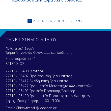
Σελιδοποίηση
Τρέχουσα
1
Page
2
Page
3
Page
4
Page
5
Page
6
Page
7
Page
8
Page
9
…
Next
››
Last
Last »
σελίδα
page
page
ΠΑΝΕΠΙΣΤΗΜΙΟ ΑΙΓΑΙΟΥ
Πολυτεχνική Σχολή
Τμήμα Μηχανικών Οικονομίας και Διοίκησης
Κουντουριώτου 41
82132 ΧΙΟΣ
22710 - 35400 (Κέντρο)
22710 - 35402 Προϊσταμένη Γραμματείας
22710 - 35412 Ακαδημαϊκή Γραμματεία
22710 - 35422 Γραμματεία Μεταπτυχιακών Φοιτητών
22710 - 35403 Γραφείο Πρακτικής Άσκησης
22710 - 35430 Γραμματεία Προπτυχιακών Φοιτητών
(ώρες εξυπηρέτησης: 11:00-13:00)
Email: Chios-tmod @ aegean.gr