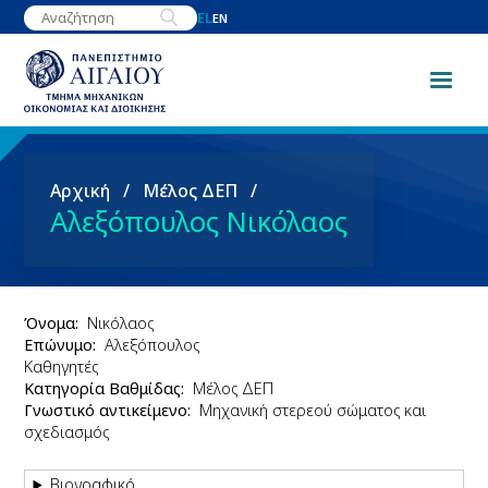
Παράκαμψη
EL
EN
προς
το
κυρίως
περιεχόμενο
Breadcrumb
Αρχική
Μέλος ΔΕΠ
Αλεξόπουλος Νικόλαος
Όνομα
Νικόλαος
Επώνυμο
Αλεξόπουλος
Καθηγητές
Κατηγορία Βαθμίδας
Μέλος ΔΕΠ
Γνωστικό αντικείμενο
Mηχανική στερεού σώματος και
σχεδιασμός
Βιογραφικό