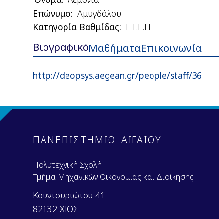
Επώνυμο
Αμυγδάλου
Κατηγορία Βαθμίδας
Ε.Τ.Ε.Π
Βιογραφικό
(ενεργή
Μαθήματα
Επικοινωνία
καρτέλα)
http://deopsys.aegean.gr/people/staff/36
ΠΑΝΕΠΙΣΤΗΜΙΟ ΑΙΓΑΙΟΥ
Πολυτεχνική Σχολή
Τμήμα Μηχανικών Οικονομίας και Διοίκησης
Κουντουριώτου 41
82132 ΧΙΟΣ