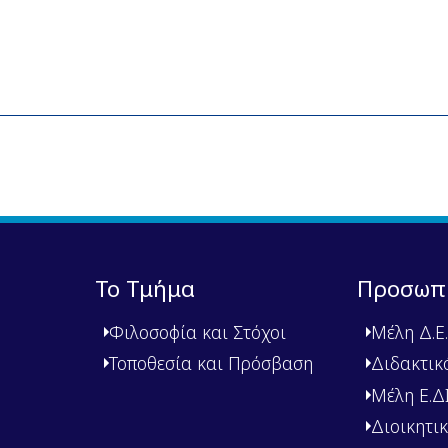
Το Τμήμα
Προσωπ
Φιλοσοφία και Στόχοι
Μέλη Δ.Ε.
Τοποθεσία και Πρόσβαση
Διδακτικ
Μέλη Ε.ΔΙ.
Διοικητι