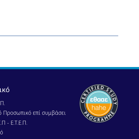
ικό
Π.
ό Προσωπικό επί συμβάσει
Π - Ε.Τ.Ε.Π.
κό