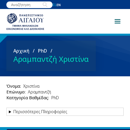
Παράκαμψη
EL
EN
προς
το
κυρίως
περιεχόμενο
Breadcrumb
Αρχική
PhD
Αραμπαντζή Χριστίνα
Όνομα
Χριστίνα
Επώνυμο
Αραμπαντζή
Κατηγορία Βαθμίδας
PhD
Περισσότερες Πληροφορίες