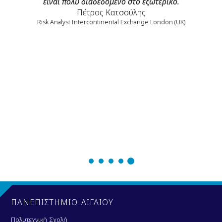
είναι πολύ διαδεδομένο στο εξωτερικό.
την
Πέτρος Κατσούλης
Risk Analyst Intercontinental Exchange London (UK)
ός
 τη
Δ
ικά
ακό
τις
ΠΑΝΕΠΙΣΤΗΜΙΟ ΑΙΓΑΙΟΥ
Πολυτεχνική Σχολή