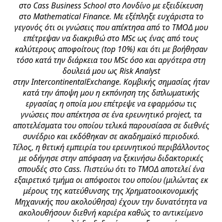
ν
στο Cass Business School στο Λονδίνο με εξειδίκευση
ος
στο Mathematical Finance. Με εξέπληξε ευχάριστα το
ε
γεγονός ότι οι γνώσεις που απέκτησα από το ΤΜΟΔ μου
αν
την
επέτρεψαν να διακριθώ στο MSc ως ένας από τους
καλύτερους αποφοίτους (top 10%) και ότι με βοήθησαν
κής
τόσο κατά την διάρκεια του MSc όσο και αργότερα στη
,
δουλειά μου ως Risk Analyst
στην IntercontinentalExchange. Κομβικής σημασίας ήταν
ς,
κατά την άποψη μου η εκπόνηση της διπλωματικής
έση
εργασίας η οποία μου επέτρεψε να εφαρμόσω τις
και
γνώσεις που απέκτησα σε ένα ερευνητικό project, τα
μ
άς,
αποτελέσματα του οποίου τελικά παρουσίασα σε διεθνές
ία
συνέδριο και εκδόθηκαν σε ακαδημαϊκό περιοδικό.
σ
Τέλος, η θετική εμπειρία του ερευνητικού περιβάλλοντος
ου
με οδήγησε στην απόφαση να ξεκινήσω διδακτορικές
ην
σπουδές στο Cass. Πιστεύω ότι το ΤΜΟΔ αποτελεί ένα
αθ'
εξαιρετικό τμήμα οι απόφοιτοι του οποίου (μιλώντας εκ
μέρους της κατεύθυνσης της Χρηματοοικονομικής
ς
Μηχανικής που ακολούθησα) έχουν την δυνατότητα να
ού,
ακολουθήσουν διεθνή καριέρα καθώς το αντικείμενο