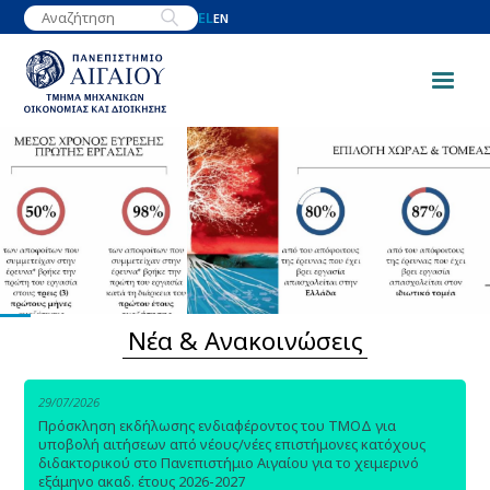
Παράκαμψη
EL
EN
προς
το
κυρίως
περιεχόμενο
Image
Νέα & Ανακοινώσεις
29/07/2026
Πρόσκληση εκδήλωσης ενδιαφέροντος του ΤΜΟΔ για
υποβολή αιτήσεων από νέους/νέες επιστήμονες κατόχους
διδακτορικού στο Πανεπιστήμιο Αιγαίου για το χειμερινό
εξάμηνο ακαδ. έτους 2026-2027