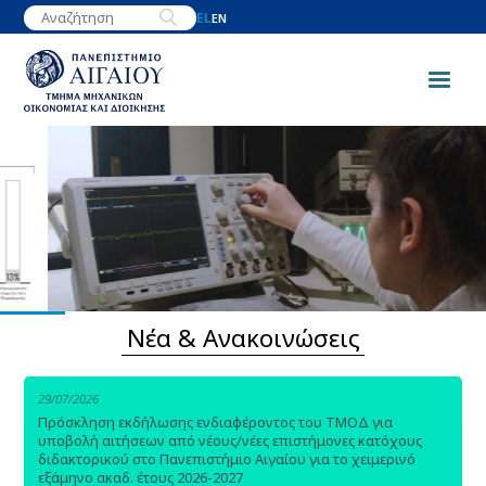
Παράκαμψη
EL
EN
προς
το
κυρίως
περιεχόμενο
Image
Νέα & Ανακοινώσεις
29/07/2026
Πρόσκληση εκδήλωσης ενδιαφέροντος του ΤΜΟΔ για
υποβολή αιτήσεων από νέους/νέες επιστήμονες κατόχους
διδακτορικού στο Πανεπιστήμιο Αιγαίου για το χειμερινό
εξάμηνο ακαδ. έτους 2026-2027