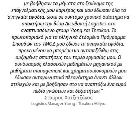
η
με βοήθησαν τα μέγιστα στο ξεκίνημα της
αν
ο
επαγγελματικής μου καριέρας και μου έδωσαν όλα τα
μου
αναγκαία εφόδια, ώστε σε σύντομο χρονικό διάστημα να
αποκτήσω την θέση Διευθυντή Logistics στο
σαν
αναπτυσσόμενο group Ytong και Thrakon. Το
τη
πρωτοποριακό για τα ελληνικά δεδομένα Πρόγραμμα
α
Σπουδών του ΤΜΟΔ μου έδωσε τα αναγκαία εφόδια,
ταν
προκειμένου να μπορέσω να ανταπεξέλθω στις
εξ
αυξημένες απαιτήσεις του τομέα εργασίας μου. Ο
συνδυασμός κλασσικών μαθημάτων μηχανικού με
α
μαθήματα management και χρηματοοικονομικών μου
μ
νές
έδωσαν ανταγωνιστικό πλεονέκτημα έναντι άλλων
αλ
στελεχών και με βοήθησαν στο να αναπτύξω ένα ευρύ
τος
πεδίο γνώσεων και δεξιοτήτων.”
ω
ς
Σταύρος Χατζητζάνος
σ
Logistics Manager Ytong - Thrakon Αθήνα
να
 εκ
π
να
ο