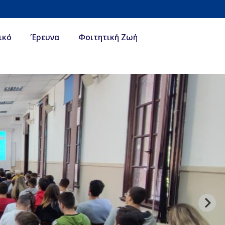
ικό
Έρευνα
Φοιτητική Ζωή