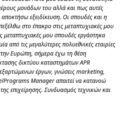
ιμέρους μονάδων του αλλά και πως αυτές
πρ
 αποκτήσω εξειδίκευση. Οι σπουδές και η
επεξέλθω στο έπακρο στις μεταπτυχιακές μου
ις μεταπτυχιακές μου σπουδές εργάστηκα
Τ
μία από τις μεγαλύτερες πολυεθνικές εταιρίες
Τμήμα I
 στην Ευρώπη, σήμερα έχω τη θέση
Εκεί δι
έκτασης δικτύου καταστημάτων APR
σ
οεξαρτώμενων έργων, γνώσεις marketing,
nelPrograms Manager απαιτεί να κατανοώ
της επιχείρησης. Συνδυασμός τεχνικών και