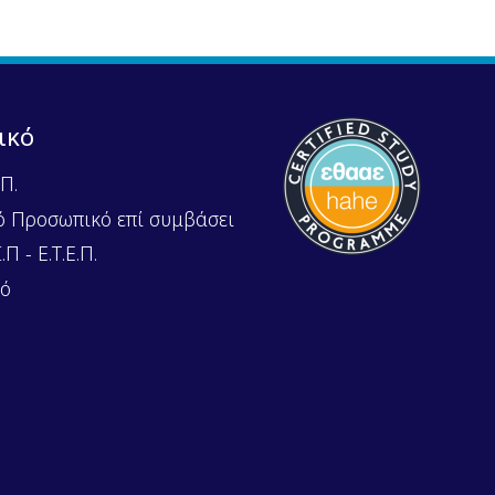
ικό
Π.
ό Προσωπικό επί συμβάσει
Π - Ε.Τ.Ε.Π.
κό