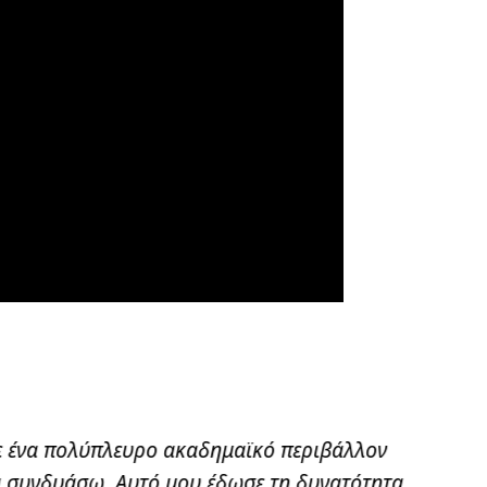
ε ένα πολύπλευρο ακαδημαϊκό περιβάλλον
τα συνδυάσω. Αυτό μου έδωσε τη δυνατότητα
μεταπ