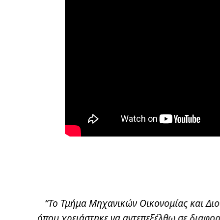
λούθησα
“Το Τμήμα Μηχανικών Οικονομίας και Δι
τε σε
όπου χρειάστηκε να αντεπεξέλθω σε διαφορ