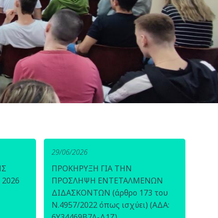
29/06/2026
ΗΣ
ΠΡΟΚΗΡΥΞΗ ΓΙΑ ΤΗΝ
 2026
ΠΡΟΣΛΗΨΗ ΕΝΤΕΤΑΛΜΕΝΩΝ
ΔΙΔΑΣΚΟΝΤΩΝ (άρθρο 173 του
Ν.4957/2022 όπως ισχύει) (ΑΔΑ:
6Υ34469Β7Λ-Δ1Ζ)