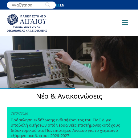
Παράκαμψη
EL
EN
προς
το
κυρίως
περιεχόμενο
Image
Νέα & Ανακοινώσεις
29/07/2026
Πρόσκληση εκδήλωσης ενδιαφέροντος του ΤΜΟΔ για
υποβολή αιτήσεων από νέους/νέες επιστήμονες κατόχους
διδακτορικού στο Πανεπιστήμιο Αιγαίου για το χειμερινό
εξάμηνο ακαδ. έτους 2026-2027