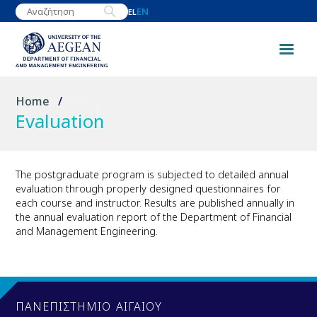
Skip
EN
EL
to
main
content
Breadcrumb
Home
Evaluation
The postgraduate program is subjected to detailed annual
evaluation through properly designed questionnaires for
each course and instructor. Results are published annually in
the annual evaluation report of the Department of Financial
and Management Engineering.
ΠΑΝΕΠΙΣΤΗΜΙΟ ΑΙΓΑΙΟΥ