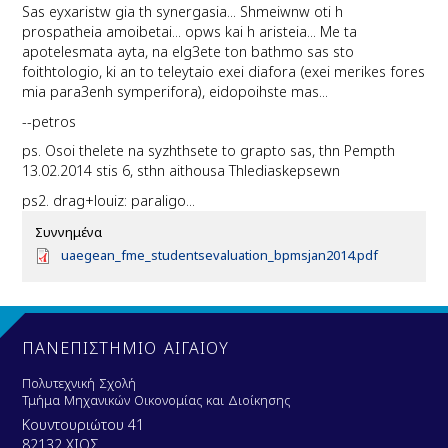
Sas eyxaristw gia th synergasia... Shmeiwnw oti h
prospatheia amoibetai... opws kai h aristeia... Me ta
apotelesmata ayta, na elg3ete ton bathmo sas sto
foithtologio, ki an to teleytaio exei diafora (exei merikes fores
mia para3enh symperifora), eidopoihste mas...
--petros
ps. Osoi thelete na syzhthsete to grapto sas, thn Pempth
13.02.2014 stis 6, sthn aithousa Thlediaskepsewn
ps2. drag+louiz: paraligo...
Συννημένα
D
uaegean_fme_studentsevaluation_bpmsjan2014.pdf
o
c
u
m
e
ΠΑΝΕΠΙΣΤΗΜΙΟ ΑΙΓΑΙΟΥ
n
t
Πολυτεχνική Σχολή
Τμήμα Μηχανικών Οικονομίας και Διοίκησης
Κουντουριώτου 41
82132 ΧΙΟΣ