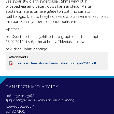
Sas eyxaristw gia th synergasia... Shmeiwnw oti h
prospatheia amoibetai... opws kai h aristeia... Me ta
apotelesmata ayta, na elg3ete ton bathmo sas sto
foithtologio, ki an to teleytaio exei diafora (exei merikes fores
mia para3enh symperifora), eidopoihste mas...
--petros
ps. Osoi thelete na syzhthsete to grapto sas, thn Pempth
13.02.2014 stis 6, sthn aithousa Thlediaskepsewn
ps2. drag+louiz: paraligo...
Attachments
D
uaegean_fme_studentsevaluation_bpmsjan2014.pdf
o
c
u
m
e
ΠΑΝΕΠΙΣΤΗΜΙΟ ΑΙΓΑΙΟΥ
n
t
Πολυτεχνική Σχολή
Τμήμα Μηχανικών Οικονομίας και Διοίκησης
Κουντουριώτου 41
82132 ΧΙΟΣ