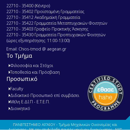
22710 - 35400 (Κέντρο)
22710 - 35402 Προϊσταμένη Γραμματείας
22710 - 35412 Ακαδημαϊκή Γραμματεία
22710 - 35422 Γραμματεία Μεταπτυχιακών Φοιτητών
22710 - 35403 Γραφείο Πρακτικής Άσκησης
22710 - 35430 Γραμματεία Προπτυχιακών Φοιτητών
(ώρες εξυπηρέτησης: 11:00-13:00)
Email: Chios-tmod @ aegean.gr
Το Τμήμα
Φιλοσοφία και Στόχοι
Τοποθεσία και Πρόσβαση
Προσωπικό
Faculty
Διδακτικό Προσωπικό επί συμβάσει
Μέλη Ε.ΔΙ.Π - Ε.Τ.Ε.Π.
Διοικητικό
ΠΑΝΕΠΙΣΤΗΜΙΟ ΑΙΓΑΙΟΥ - Τμήμα Μηχανικών Οικονομίας και
Διοίκησης . Με την επιφύλαξη παντός νομίμου δικαιώματος.
N3T