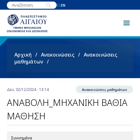
Παράκαμψη
EL
EN
προς
το
κυρίως
περιεχόμενο
Breadcrumb
Αρχική
Ανακοινώσεις
Ανακοινώσεις
μαθημάτων
Δευ, 02/12/2024 - 13:14
Ανακοινώσεις μαθημάτων
ΑΝΑΒΟΛΗ_ΜΗΧΑΝΙΚΗ ΒΑΘΙΑ
ΜΑΘΗΣΗ
Συννημένα