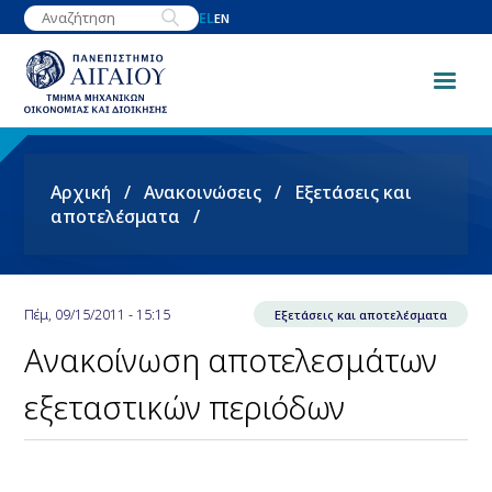
Παράκαμψη
EL
EN
προς
το
κυρίως
περιεχόμενο
Breadcrumb
Αρχική
Ανακοινώσεις
Εξετάσεις και
αποτελέσματα
Πέμ, 09/15/2011 - 15:15
Εξετάσεις και αποτελέσματα
Ανακοίνωση αποτελεσμάτων
εξεταστικών περιόδων