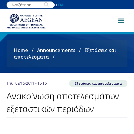
Skip
EN
EL
to
main
content
Breadcrumb
Home
Announcements
Εξετάσεις και
αποτελέσματα
Thu, 09/15/2011 - 15:15
Εξετάσεις και αποτελέσματα
Ανακοίνωση αποτελεσμάτων
εξεταστικών περιόδων