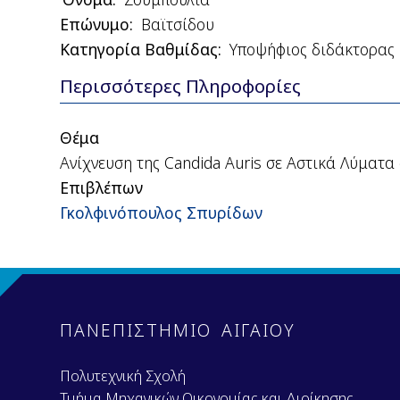
Επώνυμο
Βαϊτσίδου
Κατηγορία Βαθμίδας
Υποψήφιος διδάκτορας
Περισσότερες Πληροφορίες
(ενεργή
καρτέλα)
Θέμα
Ανίχνευση της Candida Auris σε Αστικά Λύματα 
Επιβλέπων
Γκολφινόπουλος Σπυρίδων
ΠΑΝΕΠΙΣΤΗΜΙΟ ΑΙΓΑΙΟΥ
Πολυτεχνική Σχολή
Τμήμα Μηχανικών Οικονομίας και Διοίκησης