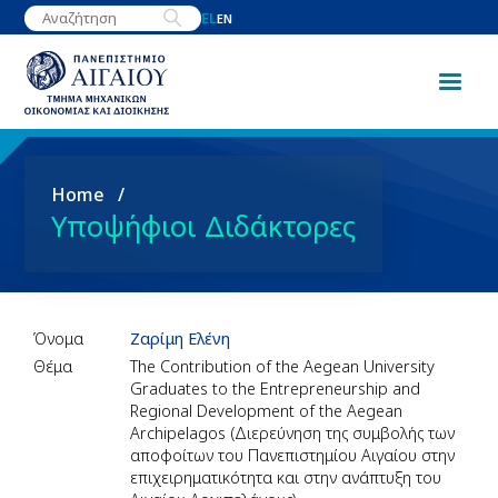
Παράκαμψη
EL
EN
προς
το
κυρίως
περιεχόμενο
Breadcrumb
Home
Υποψήφιοι Διδάκτορες
Όνομα
Ζαρίμη Ελένη
Θέμα
The Contribution of the Aegean University
Graduates to the Entrepreneurship and
Regional Development of the Aegean
Archipelagos (Διερεύνηση της συμβολής των
αποφοίτων του Πανεπιστημίου Αιγαίου στην
επιχειρηματικότητα και στην ανάπτυξη του