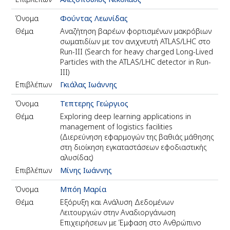
Όνομα
Φούντας Λεωνίδας
Θέμα
Αναζήτηση βαρέων φορτισμένων μακρόβιων
σωματιδίων με τον ανιχνευτή ATLAS/LHC στο
Run-III (Search for heavy charged Long-Lived
Particles with the ATLAS/LHC detector in Run-
III)
Επιβλέπων
Γκιάλας Ιωάννης
Όνομα
Τεπτερης Γεώργιος
Θέμα
Exploring deep learning applications in
management of logistics facilities
(Διερεύνηση εφαρμογών της βαθιάς μάθησης
στη διοίκηση εγκαταστάσεων εφοδιαστικής
αλυσίδας)
Επιβλέπων
Μίνης Ιωάννης
Όνομα
Μπόη Μαρία
Θέμα
Εξόρυξη και Ανάλυση Δεδομένων
Λειτουργιών στην Αναδιοργάνωση
Επιχειρήσεων με Έμφαση στο Ανθρώπινο