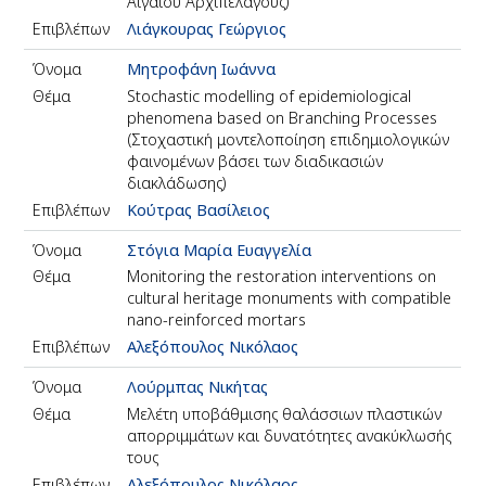
Αιγαίου Αρχιπελάγους)
Επιβλέπων
Λιάγκουρας Γεώργιος
Όνομα
Μητροφάνη Ιωάννα
Θέμα
Stochastic modelling of epidemiological
phenomena based on Branching Processes
(Στοχαστική μοντελοποίηση επιδημιολογικών
φαινομένων βάσει των διαδικασιών
διακλάδωσης)
Επιβλέπων
Κούτρας Βασίλειος
Όνομα
Στόγια Μαρία Ευαγγελία
Θέμα
Monitoring the restoration interventions on
cultural heritage monuments with compatible
nano-reinforced mortars
Επιβλέπων
Αλεξόπουλος Νικόλαος
Όνομα
Λούρμπας Νικήτας
Θέμα
Μελέτη υποβάθμισης θαλάσσιων πλαστικών
απορριμμάτων και δυνατότητες ανακύκλωσής
τους
Επιβλέπων
Αλεξόπουλος Νικόλαος