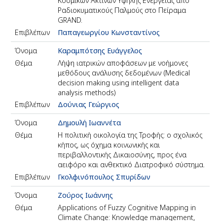
Κοσμικών Ακτινών Υψηλής Ενέργειας από
Ραδιοκυματικούς Παλμούς στο Πείραμα
GRAND.
Επιβλέπων
Παπαγεωργίου Κωνσταντίνος
Όνομα
Καραμπότσης Ευάγγελος
Θέμα
Λήψη ιατρικών αποφάσεων με νοήμονες
μεθόδους ανάλυσης δεδομένων (Medical
decision making using intelligent data
analysis methods)
Επιβλέπων
Δούνιας Γεώργιος
Όνομα
Δημουλή Ιωαννέτα
Θέμα
Η πολιτική οικολογία της Τροφής: ο σχολικός
κήπος, ως όχημα κοινωνικής και
περιβαλλοντικής Δικαιοσύνης, προς ένα
αειφόρο και ανθεκτικό Διατροφικό σύστημα.
Επιβλέπων
Γκολφινόπουλος Σπυρίδων
Όνομα
Ζούρος Ιωάννης
Θέμα
Applications of Fuzzy Cognitive Mapping in
Climate Change: Knowledge management,