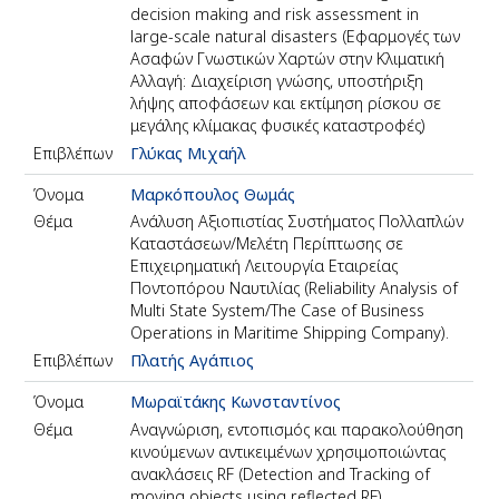
decision making and risk assessment in
large-scale natural disasters (Εφαρμογές των
Ασαφών Γνωστικών Χαρτών στην Κλιματική
Αλλαγή: Διαχείριση γνώσης, υποστήριξη
λήψης αποφάσεων και εκτίμηση ρίσκου σε
μεγάλης κλίμακας φυσικές καταστροφές)
Επιβλέπων
Γλύκας Μιχαήλ
Όνομα
Μαρκόπουλος Θωμάς
Θέμα
Ανάλυση Αξιοπιστίας Συστήματος Πολλαπλών
Καταστάσεων/Μελέτη Περίπτωσης σε
Επιχειρηματική Λειτουργία Εταιρείας
Ποντοπόρου Ναυτιλίας (Reliability Analysis of
Multi State System/The Case of Business
Operations in Maritime Shipping Company).
Επιβλέπων
Πλατής Αγάπιος
Όνομα
Μωραϊτάκης Κωνσταντίνος
Θέμα
Αναγνώριση, εντοπισμός και παρακολούθηση
κινούμενων αντικειμένων χρησιμοποιώντας
ανακλάσεις RF (Detection and Tracking of
moving objects using reflected RF)