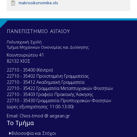
D
makrooikonomike.xls
o
c
u
m
e
ΠΑΝΕΠΙΣΤΗΜΙΟ ΑΙΓΑΙΟΥ
n
t
Πολυτεχνική Σχολή
Τμήμα Μηχανικών Οικονομίας και Διοίκησης
Κουντουριώτου 41
82132 ΧΙΟΣ
22710 - 35400 (Κέντρο)
22710 - 35402 Προϊσταμένη Γραμματείας
22710 - 35412 Ακαδημαϊκή Γραμματεία
22710 - 35422 Γραμματεία Μεταπτυχιακών Φοιτητών
22710 - 35403 Γραφείο Πρακτικής Άσκησης
22710 - 35430 Γραμματεία Προπτυχιακών Φοιτητών
(ώρες εξυπηρέτησης: 11:00-13:00)
Email: Chios-tmod @ aegean.gr
Το Τμήμα
Φιλοσοφία και Στόχοι