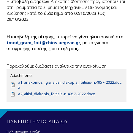
Η
υποβολή αιτήσεων
Διακοπής Φοίτησης πραγματοποιείται
στη Γραμματεία του Τμήματος Μηχανικών Οικονομίας και
Διοίκησης κατά
το διάστημα από 02/10/2023 έως
29/10/2023.
Η υποβολή της αίτησης, μπορεί να γίνει ηλεκτρονικά στο
tmod
_
gram
_
foit
@
chios
.
aegean
.
gr
, με το γνήσιο
υπογραφής του/της φοιτητή/τριας.
Παρακαλούμε διαβάστε αναλυτικά την ανακοίνωση.
Attachments
D
a1_anakoinosi_gia_aitisi_diakopis_foitisis-n.4957-2022.doc
o
x
c
D
a2_aitisi_diakopis_foitisis-n.4957-2022.docx
u
o
m
c
e
u
n
m
t
e
ΠΑΝΕΠΙΣΤΗΜΙΟ ΑΙΓΑΙΟΥ
n
t
Πολυτεχνική Σχολή