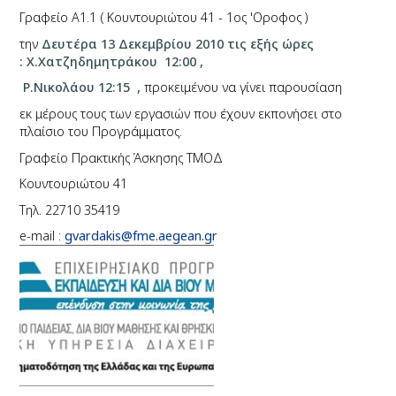
Γραφείο Α1.1
( Κουντουριώτου 41 - 1ος 'Οροφος )
την
Δευτέρα 13 Δεκεμβρίου 2010 τις εξής ώρες
:
Χ.Χατζηδημητράκου
12:00 ,
Ρ.Νικολάου
12:15 ,
προκειμένου να γίνει
παρουσίαση
ε
κ μέρους τους τ
ων εργασιών που έχουν
εκπονήσει στο
πλαίσιο του Προγράμματος.
Γραφείο Πρακτικής Άσκησης ΤΜΟΔ
Κουντουριώτου 41
Τηλ. 22710 35419
e-mail :
gvardakis@fme.aegean.gr