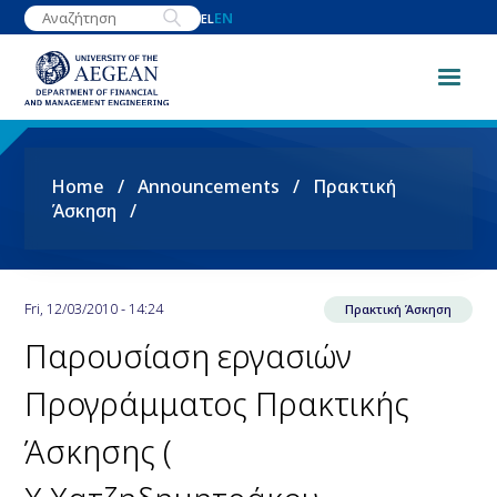
Skip
EN
EL
to
main
content
Breadcrumb
Home
Announcements
Πρακτική
Άσκηση
Fri, 12/03/2010 - 14:24
Πρακτική Άσκηση
Παρουσίαση εργασιών
Προγράμματος Πρακτικής
Άσκησης (