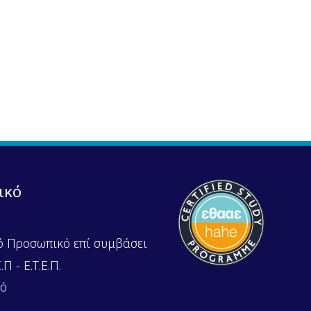
ικό
ό Προσωπικό επί συμβάσει
Π - Ε.Τ.Ε.Π.
κό