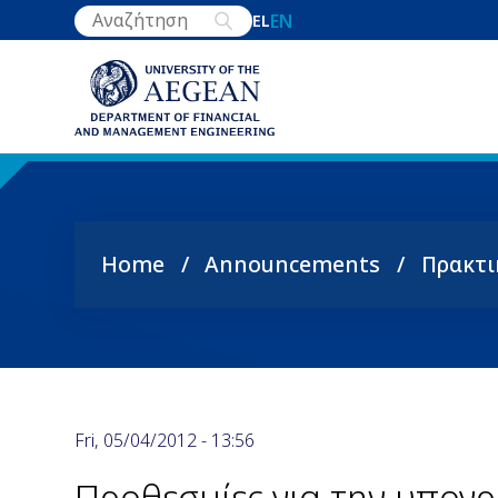
Skip
EN
EL
to
main
content
Home
Announcements
Πρακτι
Breadcrumb
Fri, 05/04/2012 - 13:56
Προθεσμίες για την υπο