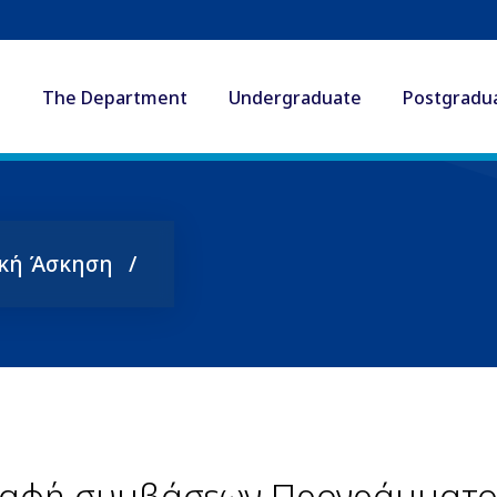
The Department
Undergraduate
Postgradu
κή Άσκηση
γραφή συμβάσεων Προγράμματο