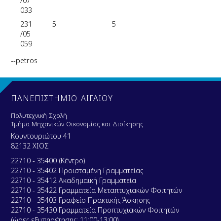
/07
033
231
5
5
/05
059
--petros
ΠΑΝΕΠΙΣΤΗΜΙΟ ΑΙΓΑΙΟΥ
Πολυτεχνική Σχολή
Τμήμα Μηχανικών Οικονομίας και Διοίκησης
Κουντουριώτου 41
82132 ΧΙΟΣ
22710 - 35400 (Κέντρο)
22710 - 35402 Προϊσταμένη Γραμματείας
22710 - 35412 Ακαδημαϊκή Γραμματεία
22710 - 35422 Γραμματεία Μεταπτυχιακών Φοιτητών
22710 - 35403 Γραφείο Πρακτικής Άσκησης
22710 - 35430 Γραμματεία Προπτυχιακών Φοιτητών
(ώρες εξυπηρέτησης: 11:00-13:00)