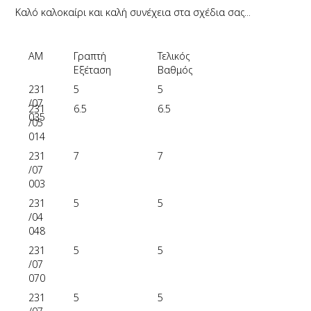
Καλό καλοκαίρι και καλή συνέχεια στα σχέδια σας...
ΑΜ
Γραπτή
Τελικός
Εξέταση
Βαθμός
231
5
5
/07
231
6.5
6.5
035
/05
014
231
7
7
/07
003
231
5
5
/04
048
231
5
5
/07
070
231
5
5