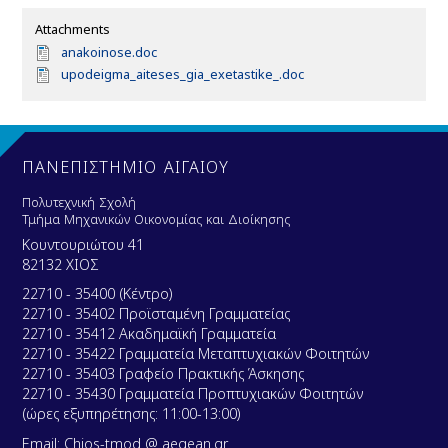
Attachments
D
anakoinose.doc
o
D
upodeigma_aiteses_gia_exetastike_.doc
c
o
u
c
m
u
e
m
n
e
ΠΑΝΕΠΙΣΤΗΜΙΟ ΑΙΓΑΙΟΥ
t
n
t
Πολυτεχνική Σχολή
Τμήμα Μηχανικών Οικονομίας και Διοίκησης
Κουντουριώτου 41
82132 ΧΙΟΣ
22710 - 35400 (Κέντρο)
22710 - 35402 Προϊσταμένη Γραμματείας
22710 - 35412 Ακαδημαϊκή Γραμματεία
22710 - 35422 Γραμματεία Μεταπτυχιακών Φοιτητών
22710 - 35403 Γραφείο Πρακτικής Άσκησης
22710 - 35430 Γραμματεία Προπτυχιακών Φοιτητών
(ώρες εξυπηρέτησης: 11:00-13:00)
Email: Chios-tmod @ aegean.gr