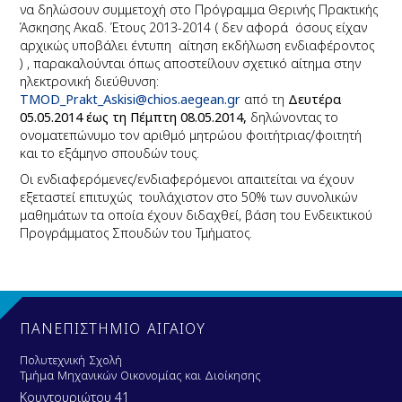
να δηλώσουν συμμετοχή στο Πρόγραμμα Θερινής Πρακτικής
Άσκησης Ακαδ. Έτους 2013-2014 (
δεν αφορά όσους είχαν
αρχικώς υποβάλει έντυπη αίτηση εκδήλωση ενδιαφέροντος
) , παρακαλούνται όπως
αποστείλουν σχετικό αίτημα στην
ηλεκτρονική διεύθυνση:
TMOD_Prakt_Askisi@chios.aegean.gr
από τη
Δευτέρα
05.05.2014 έως τη Πέμπτη 08.05.2014,
δηλώνοντας το
ονοματεπώνυμο τον αριθμό μητρώου φοιτήτριας/φοιτητή
και το εξάμηνο σπουδών τους.
Οι ενδιαφερόμενες/ενδιαφερόμενοι απαιτείται να έχουν
εξεταστεί επιτυχώς
τουλάχιστον στο 50% των συνολικών
μαθημάτων τα οποία έχουν διδαχθεί, βάση του Ενδεικτικού
Προγράμματος Σπουδών του Τμήματος.
ΠΑΝΕΠΙΣΤΗΜΙΟ ΑΙΓΑΙΟΥ
Πολυτεχνική Σχολή
Τμήμα Μηχανικών Οικονομίας και Διοίκησης
Κουντουριώτου 41