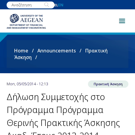
Skip
EN
EL
to
main
content
Breadcrumb
Home
Announcements
Πρακτική
Άσκηση
Mon, 05/05/2014 - 12:13
Πρακτική Άσκηση
Δήλωση Συμμετοχής στο
Πρόγραμμα Πρόγραμμα
Θερινής Πρακτικής Άσκησης