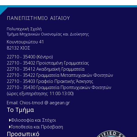
c
u
m
e
ΠΑΝΕΠΙΣΤΗΜΙΟ ΑΙΓΑΙΟΥ
n
t
Πολυτεχνική Σχολή
Τμήμα Μηχανικών Οικονομίας και Διοίκησης
Κουντουριώτου 41
82132 ΧΙΟΣ
22710 - 35400 (Κέντρο)
22710 - 35402 Προϊσταμένη Γραμματείας
22710 - 35412 Ακαδημαϊκή Γραμματεία
22710 - 35422 Γραμματεία Μεταπτυχιακών Φοιτητών
22710 - 35403 Γραφείο Πρακτικής Άσκησης
22710 - 35430 Γραμματεία Προπτυχιακών Φοιτητών
(ώρες εξυπηρέτησης: 11:00-13:00)
Email: Chios-tmod @ aegean.gr
Το Τμήμα
Φιλοσοφία και Στόχοι
Τοποθεσία και Πρόσβαση
Προσωπικό