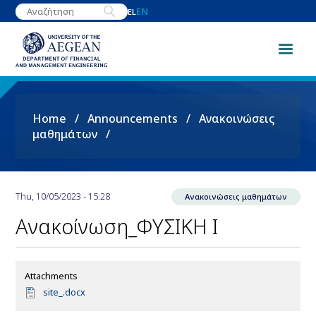
Skip
EN
EL
to
main
content
Breadcrumb
Home
Announcements
Ανακοινώσεις
μαθημάτων
Thu, 10/05/2023 - 15:28
Ανακοινώσεις μαθημάτων
Ανακοίνωση_ΦΥΣΙΚΗ Ι
Attachments
D
site_.docx
o