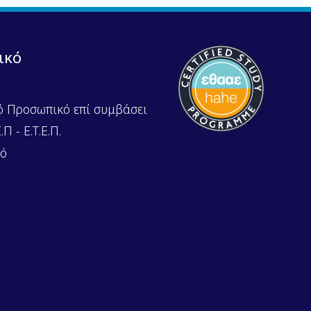
ικό
ό Προσωπικό επί συμβάσει
Π - Ε.Τ.Ε.Π.
κό