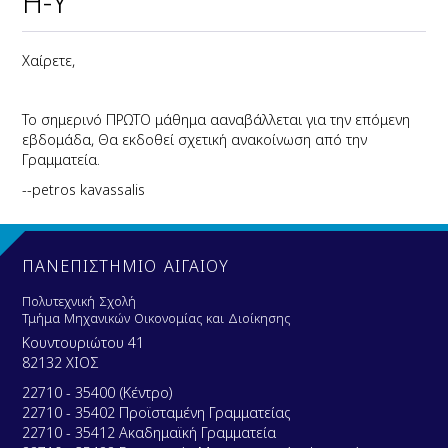
Η-Υ
Χαίρετε,
Το σημερινό ΠΡΩΤΟ μάθημα ααναβάλλεται για την επόμενη
εβδομάδα, Θα εκδοθεί σχετική ανακοίνωση από την
Γραμματεία.
--petros kavassalis
ΠΑΝΕΠΙΣΤΗΜΙΟ ΑΙΓΑΙΟΥ
Πολυτεχνική Σχολή
Τμήμα Μηχανικών Οικονομίας και Διοίκησης
Κουντουριώτου 41
82132 ΧΙΟΣ
22710 - 35400 (Κέντρο)
22710 - 35402 Προϊσταμένη Γραμματείας
22710 - 35412 Ακαδημαϊκή Γραμματεία