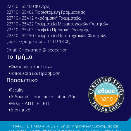
22710 - 35400 (Κέντρο)
22710 - 35402 Προϊσταμένη Γραμματείας
22710 - 35412 Ακαδημαϊκή Γραμματεία
22710 - 35422 Γραμματεία Μεταπτυχιακών Φοιτητών
22710 - 35403 Γραφείο Πρακτικής Άσκησης
22710 - 35430 Γραμματεία Προπτυχιακών Φοιτητών
(ώρες εξυπηρέτησης: 11:00-13:00)
Email: Chios-tmod @ aegean.gr
Το Τμήμα
Φιλοσοφία και Στόχοι
Τοποθεσία και Πρόσβαση
Προσωπικό
Faculty
Διδακτικό Προσωπικό επί συμβάσει
Μέλη Ε.ΔΙ.Π - Ε.Τ.Ε.Π.
Διοικητικό
ΠΑΝΕΠΙΣΤΗΜΙΟ ΑΙΓΑΙΟΥ - Τμήμα Μηχανικών Οικονομίας και
Διοίκησης . Με την επιφύλαξη παντός νομίμου δικαιώματος.
N3T