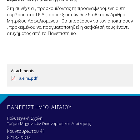
Στη συνέχεια , προσκομίζοντας τη προαναφερόμενη αυτή
σύμβαση στο
Ι.Κ.Α. , όσοι εξ αυτών δεν διαθέτουν Αριθμό
Μητρώου Ασφαλισμένου
, θα μπορέσουν να τον αποκτήσουν
, προκειμένου να πραγματοποιηθεί η ασφάλισή τους έναντι
ατυχήματος από το Πανεπιστήμιο.
Attachments
D
a.e.m..pdf
o
c
u
m
e
ΠΑΝΕΠΙΣΤΗΜΙΟ ΑΙΓΑΙΟΥ
n
t
Πολυτεχνική Σχολή
Τμήμα Μηχανικών Οικονομίας και Διοίκησης
Κουντουριώτου 41
82132 ΧΙΟΣ