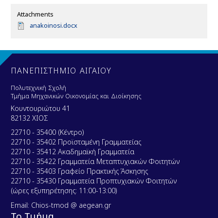
Attachments
D
anakoinosi.docx
o
c
u
m
e
ΠΑΝΕΠΙΣΤΗΜΙΟ ΑΙΓΑΙΟΥ
n
t
Πολυτεχνική Σχολή
Τμήμα Μηχανικών Οικονομίας και Διοίκησης
Κουντουριώτου 41
82132 ΧΙΟΣ
22710 - 35400 (Κέντρο)
22710 - 35402 Προϊσταμένη Γραμματείας
22710 - 35412 Ακαδημαϊκή Γραμματεία
22710 - 35422 Γραμματεία Μεταπτυχιακών Φοιτητών
22710 - 35403 Γραφείο Πρακτικής Άσκησης
22710 - 35430 Γραμματεία Προπτυχιακών Φοιτητών
(ώρες εξυπηρέτησης: 11:00-13:00)
Email: Chios-tmod @ aegean.gr
Το Τμήμα