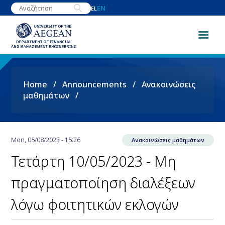
Skip
EN
EL
to
main
content
Breadcrumb
Home
Announcements
Ανακοινώσεις
μαθημάτων
Mon, 05/08/2023 - 15:26
Ανακοινώσεις μαθημάτων
Τετάρτη 10/05/2023 - Μη
πραγματοποίηση διαλέξεων
λόγω φοιτητικών εκλογών