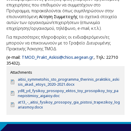
επιχειρήσεις που επιθυμούν να συμμετέχουν στο
Πρόγραμμα, παρακαλούνται όπως συμπληρώσουν στην
επισυναπτόμενη
Αίτηση Συμμετοχής
τα σχετικά στοιχεία
αυτών των οργανισμών/επιχειρήσεων (επωνυμία
επιχείρησης/οργανισμού, τηλέφωνο,
e
-
mail
, κ.τ.λ.).
Για περισσότερες πληροφορίες οι ενδιαφερόμενοι/ες
μπορούν να επικοινωνούν με το Γραφείο Διευρυμένης
Πρακτικής Άσκησης ΤΜΟΔ
(
e
-
mail
:
TMOD_Prakt_Askisi@chios.aegean.g
r
, Τηλ.: 22710
35432).
Attachments
D
aitisi_symmetohis_sto_programma_therinis_praktikis_aski
o
sis_akad._etoys_2020-2021.docx
c
D
yd8_yd_fysikoy_prosopoy_ektos_toy_prosopikoy_toy_pa
u
o
nepistimioy_aigaioy.doc
m
c
D
at13_-_aitisi_fysikoy_prosopoy_gia_pistosi_trapezikoy_log
e
u
o
ariasmoy.docx
n
m
c
t
e
u
n
m
t
e