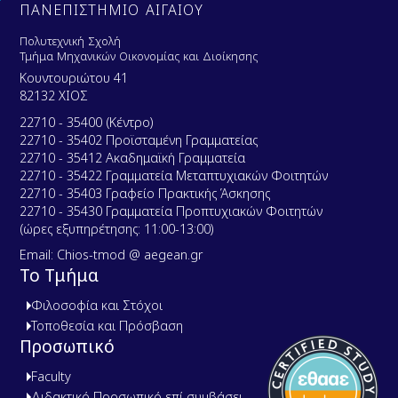
n
ΠΑΝΕΠΙΣΤΗΜΙΟ ΑΙΓΑΙΟΥ
t
Πολυτεχνική Σχολή
Τμήμα Μηχανικών Οικονομίας και Διοίκησης
Κουντουριώτου 41
82132 ΧΙΟΣ
22710 - 35400 (Κέντρο)
22710 - 35402 Προϊσταμένη Γραμματείας
22710 - 35412 Ακαδημαϊκή Γραμματεία
22710 - 35422 Γραμματεία Μεταπτυχιακών Φοιτητών
22710 - 35403 Γραφείο Πρακτικής Άσκησης
22710 - 35430 Γραμματεία Προπτυχιακών Φοιτητών
(ώρες εξυπηρέτησης: 11:00-13:00)
Email: Chios-tmod @ aegean.gr
Το Τμήμα
Φιλοσοφία και Στόχοι
Τοποθεσία και Πρόσβαση
Προσωπικό
Faculty
Διδακτικό Προσωπικό επί συμβάσει