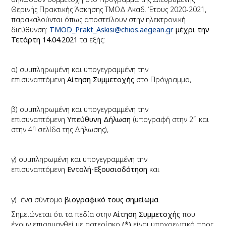
Θερινής Πρακτικής Άσκησης ΤΜΟΔ Ακαδ. Έτους 2020-2021,
παρακαλούνται όπως αποστείλουν στην ηλεκτρονική
διεύθυνση:
TMOD_Prakt_Askisi@chios.aegean.g
r
μέχρι την
Τετάρτη 14.04.2021
τα εξής:
α) συμπληρωμένη και υπογεγραμμένη την
επισυναπτόμενη
Αίτηση Συμμετοχής
στο Πρόγραμμα,
β) συμπληρωμένη και υπογεγραμμένη την
η
επισυναπτόμενη
Υπεύθυνη Δήλωση
(υπογραφή στην 2
και
η
στην 4
σελίδα της Δήλωσης)
,
γ) συμπληρωμένη και υπογεγραμμένη την
επισυναπτόμενη
Εντολή-Εξουσιοδότηση
και
γ) ένα σύντομο
βιογραφικό τους σημείωμα
.
Σημειώνεται ότι τα πεδία στην
Αίτηση Συμμετοχής
που
έχουν επισημανθεί με αστερίσκο
(*)
είναι υποχρεωτικά προς